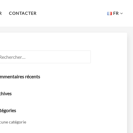
R
CONTACTER
FR
hercher :
mmentaires récents
chives
tégories
une catégorie