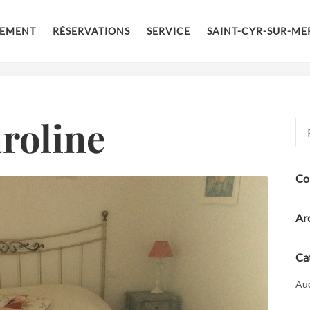
NEMENT
RÉSERVATIONS
SERVICE
SAINT-CYR-SUR-ME
roline
Rec
Co
Ar
Ca
Auc