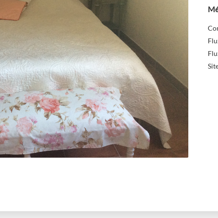
Mé
Co
Flu
Flu
Sit